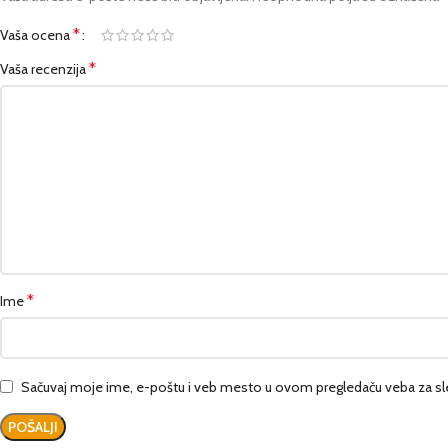
*
Vaša ocena
*
Vaša recenzija
*
Ime
Sačuvaj moje ime, e-poštu i veb mesto u ovom pregledaču veba za sl