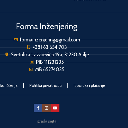
Forma Inženjering
formainzenjering@gmail.com
+381 63 654 703
Svetolika Lazarevića 19a, 31230 Arilje
PIB 111231235
MB 65274035
 korišćenja
Politika privatnosti
Isporuka i plaćanje
izrada sajta