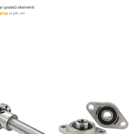
 i prateći elementi
0
рсд
sa pdv-om