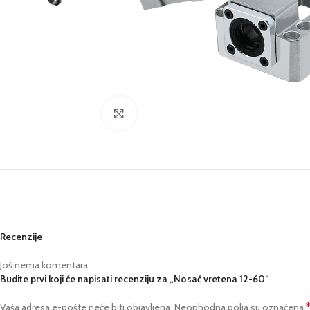
Kliknite za uvećanje
Recenzije
Još nema komentara.
Budite prvi koji će napisati recenziju za „Nosač vretena 12-60“
Vaša adresa e-pošte neće biti objavljena.
Neophodna polja su označena