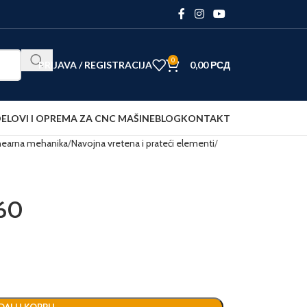
0
PRIJAVA / REGISTRACIJA
0,00
РСД
ELOVI I OPREMA ZA CNC MAŠINE
BLOG
KONTAKT
nearna mehanika
Navojna vretena i prateći elementi
-60