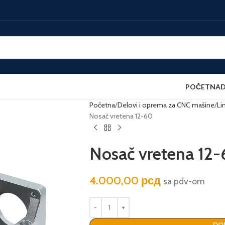
POČETNA
D
Početna
Delovi i oprema za CNC mašine
Li
Nosač vretena 12-60
Nosač vretena 12
4.000,00
рсд
sa pdv-om