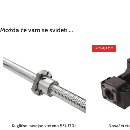
Možda će vam se svideti …
IZDVAJAMO
Kuglično navojno vreteno SFU1204
Nosač vrete