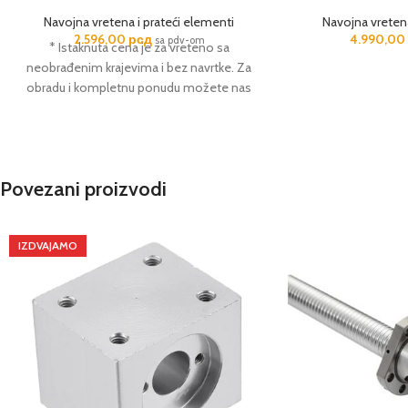
Navojna vretena i prateći elementi
Navojna vretena
2.596,00
рсд
4.990,0
sa pdv-om
* Istaknuta cena je za vreteno sa
neobrađenim krajevima i bez navrtke. Za
obradu i kompletnu ponudu možete nas
kontaktirati.
Povezani proizvodi
IZDVAJAMO