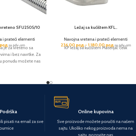
 vreteno SFU2505/10
Ležaj sa kućištem KFL..
 i prateći elementi
Navojna vretena i prateći elementi
рсд
236,00
рсд
–
1.180,00
рсд
sa pdv-om
sa pdv-om
na je za vreteno sa
KP ležaj sa kućištem Materijal: čelik
vima i bez navrtke. Za
nu ponudu možete nas
aktirati.
 Podrška
Online kupovina
li pisati na email za sve
Sve proizvode možete poručiti na našem
oumice
sajtu. Ukoliko nekog proizvoda nema na
sajtu, pozovite nas