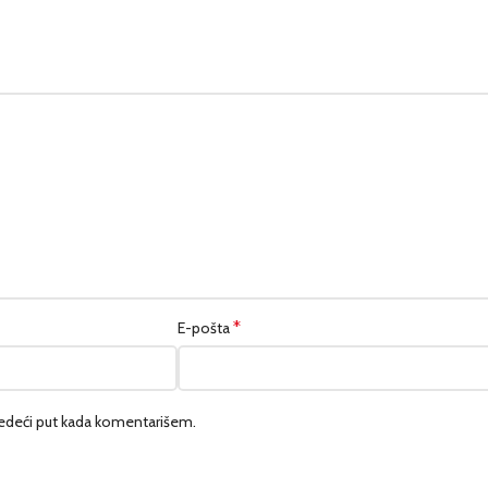
*
E-pošta
edeći put kada komentarišem.