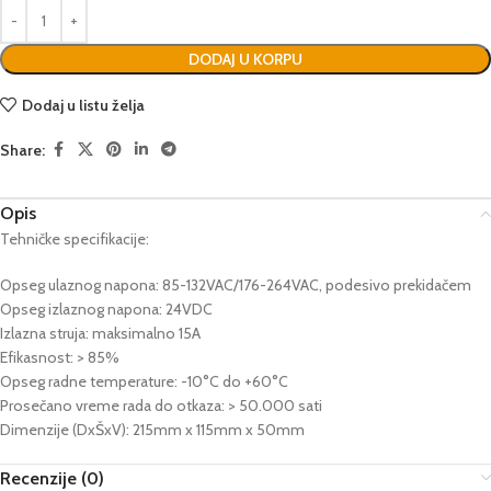
DODAJ U KORPU
Dodaj u listu želja
Share:
Opis
Tehničke specifikacije:
Opseg ulaznog napona: 85-132VAC/176-264VAC, podesivo prekidačem
Opseg izlaznog napona: 24VDC
Izlazna struja: maksimalno 15A
Efikasnost: > 85%
Opseg radne temperature: -10°C do +60°C
Prosečano vreme rada do otkaza: > 50.000 sati
Dimenzije (DxŠxV): 215mm x 115mm x 50mm
Recenzije (0)