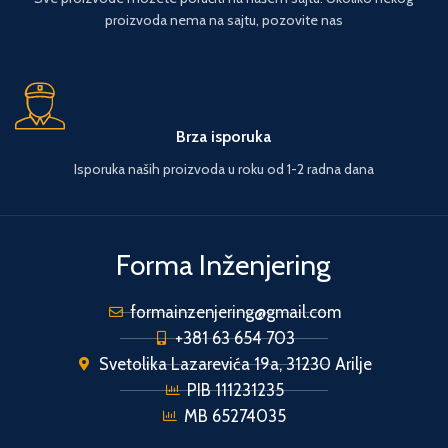
proizvoda nema na sajtu, pozovite nas
Brza isporuka
Isporuka naših proizvoda u roku od 1-2 radna dana
Forma Inženjering
formainzenjering@gmail.com
+381 63 654 703
Svetolika Lazarevića 19a, 31230 Arilje
PIB 111231235
MB 65274035