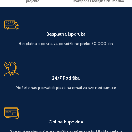
projekte.
štampača i manjih CNC mašina.
Besplatna isporuka
Besplatna isporuka za porudžbine preko 50.000 din
24/7 Podrška
Možete nas pozvati ili pisati na email za sve nedoumice
Online kupovina
Sve proizvode možete poručiti na našem sajtu. Ukoliko nekog