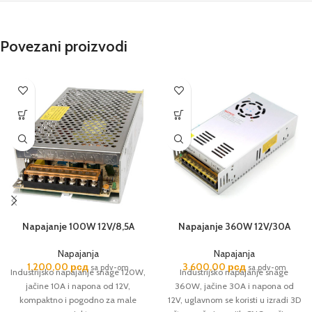
Povezani proizvodi
Napajanje 100W 12V/8,5A
Napajanje 360W 12V/30A
Napajanja
Napajanja
1.200,00
рсд
3.600,00
рсд
sa pdv-om
sa pdv-om
Industrijsko napajanje snage 120W,
Industrijsko napajanje snage
jačine 10A i napona od 12V,
360W, jačine 30A i napona od
kompaktno i pogodno za male
12V, uglavnom se koristi u izradi 3D