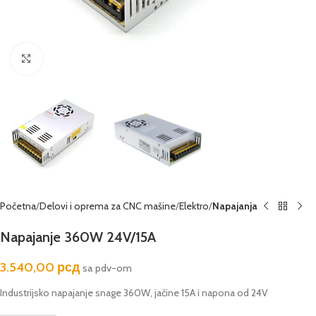
Kliknite za uvećanje
Početna
Delovi i oprema za CNC mašine
Elektro
Napajanja
Napajanje 360W 24V/15A
3.540,00
рсд
sa pdv-om
Industrijsko napajanje snage 360W, jačine 15A i napona od 24V